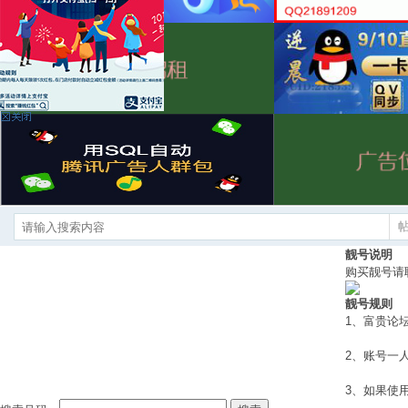
靓号说明
购买靓号请
靓号规则
1、富贵论
2、账号一
3、如果使