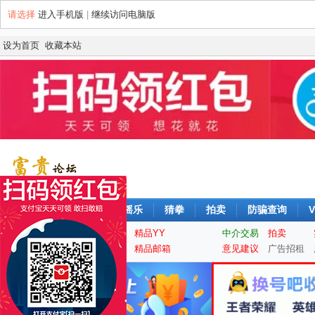
请选择
进入手机版
|
继续访问电脑版
设为首页
收藏本站
论坛
签到
每日摇摇乐
猜拳
拍卖
防骗查询
V
实名认证
精品QQ
精品YY
中介交易
拍卖
手机靓号
游戏大区
精品邮箱
意见建议
广告招租