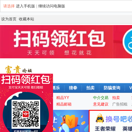
请选择
进入手机版
|
继续访问电脑版
设为首页
收藏本站
论坛
签到
每日摇摇乐
猜拳
拍卖
防骗查询
V
实名认证
精品QQ
精品YY
中介交易
拍卖
手机靓号
游戏大区
精品邮箱
意见建议
广告招租