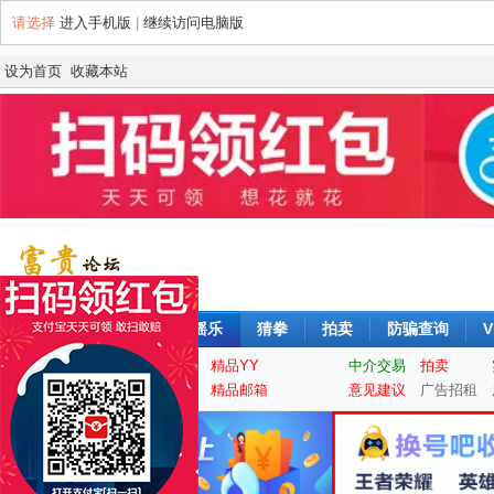
请选择
进入手机版
|
继续访问电脑版
设为首页
收藏本站
论坛
签到
每日摇摇乐
猜拳
拍卖
防骗查询
V
实名认证
精品QQ
精品YY
中介交易
拍卖
手机靓号
游戏大区
精品邮箱
意见建议
广告招租