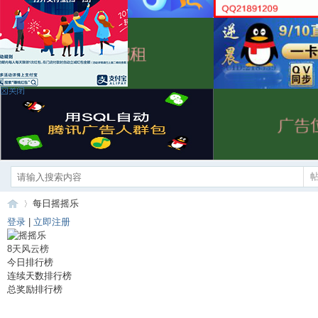
每日摇摇乐
登录
|
立即注册
8
天风云榜
今日排行榜
富
»
连续天数排行榜
总奖励排行榜