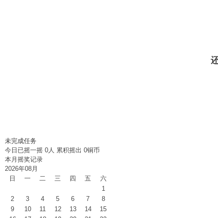
贵
未完成任务
今日已摇一摇
0
人 累积摇出
0
铜币
论
本月摇奖记录
2026年08月
日
一
二
三
四
五
六
1
2
3
4
5
6
7
8
9
10
11
12
13
14
15