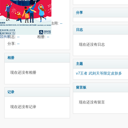
积分:
31
金币:
--
银币:
--
铜币:
30
分享
推广分:
--
F币:
--
买家信用:
--
卖家信用:
--
日志
好友:
1
主题:
1
日志:
--
相册:
--
分享:
--
现在还没有日志
相册
主题
现在还没有相册
v7王者 武则天等限定皮肤多
留言板
记录
现在还没有留言
现在还没有记录