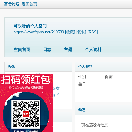
富贵论坛
返回首页
可乐呀的个人空间
https://www.fgbbs.net/?10539
[收藏]
[复制]
[RSS]
空间首页
日志
主题
个人资料
头像
个人资料
性别
保密
可乐呀
生日
收听TA
加为好友
给我留言
打个招呼
发送消息
动态
统计信息
现在还没有动态
已有
2
人来访过