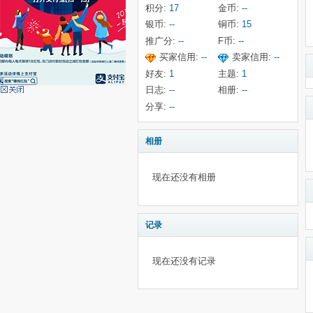
积分:
17
金币:
--
银币:
--
铜币:
15
推广分:
--
F币:
--
买家信用:
--
卖家信用:
--
好友:
1
主题:
1
日志:
--
相册:
--
分享:
--
相册
现在还没有相册
记录
现在还没有记录