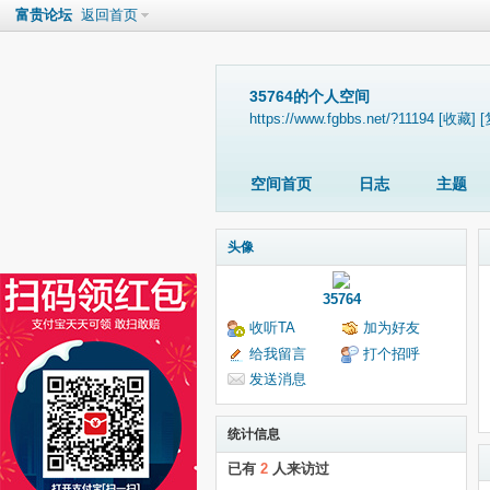
富贵论坛
返回首页
35764的个人空间
https://www.fgbbs.net/?11194
[收藏]
[
空间首页
日志
主题
头像
35764
收听TA
加为好友
给我留言
打个招呼
发送消息
统计信息
已有
2
人来访过