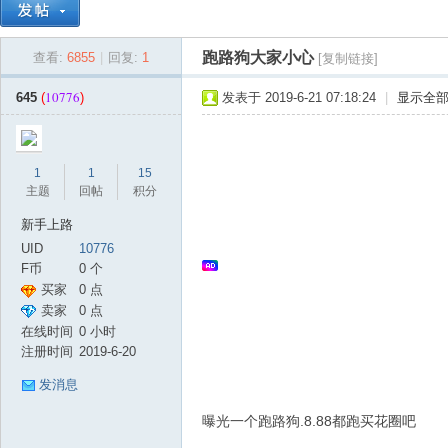
跑路狗大家小心
查看:
6855
|
回复:
1
[复制链接]
10776
645
(
)
发表于 2019-6-21 07:18:24
|
显示全
贵
1
1
15
主题
回帖
积分
新手上路
UID
10776
F币
0 个
买家
0 点
信用
卖家
0 点
论
信用
在线时间
0 小时
注册时间
2019-6-20
发消息
曝光一个跑路狗.8.88都跑买花圈吧