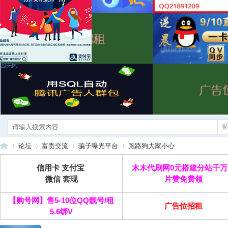
论坛
富贵交流
骗子曝光平台
跑路狗大家小心
信用卡 支付宝
木木代刷网0元搭建分站千万
微信 套现
片赞免费领
富
»
›
›
›
【购号网】售5-10位QQ靓号/租
广告位招租
5.6绑V