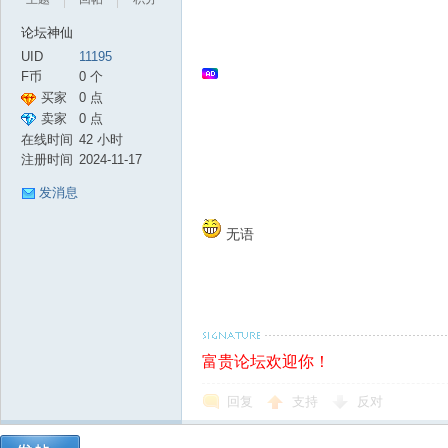
论坛神仙
UID
11195
F币
0 个
买家
0 点
信用
卖家
0 点
信用
在线时间
42 小时
注册时间
2024-11-17
发消息
无语
富贵论坛欢迎你！
回复
支持
反对