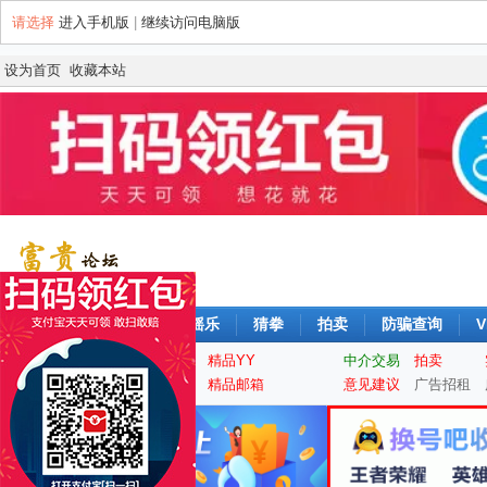
请选择
进入手机版
|
继续访问电脑版
设为首页
收藏本站
论坛
签到
每日摇摇乐
猜拳
拍卖
防骗查询
V
实名认证
精品QQ
精品YY
中介交易
拍卖
手机靓号
游戏大区
精品邮箱
意见建议
广告招租